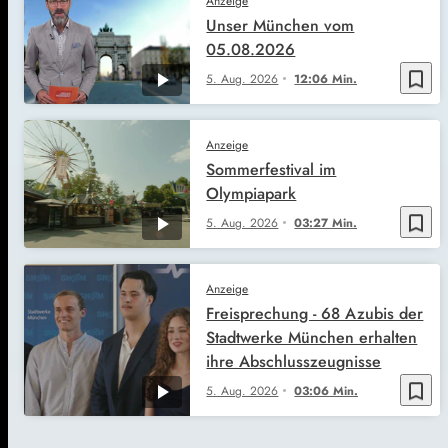
Anzeige
Unser München vom
05.08.2026
bookmark_border
5. Aug. 2026
12:06 Min.
Anzeige
Sommerfestival im
Olympiapark
bookmark_border
5. Aug. 2026
03:27 Min.
Anzeige
Freisprechung - 68 Azubis der
Stadtwerke München erhalten
ihre Abschlusszeugnisse
bookmark_border
5. Aug. 2026
03:06 Min.