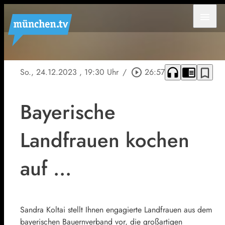
menu
headphones
chrome_reader_mode
bookmark_border
So., 24.12.2023
, 19:30 Uhr
/
play_circle_outline
26:57
Bayerische
Landfrauen kochen
auf ...
Sandra Koltai stellt Ihnen engagierte Landfrauen aus dem
bayerischen Bauernverband vor, die großartigen