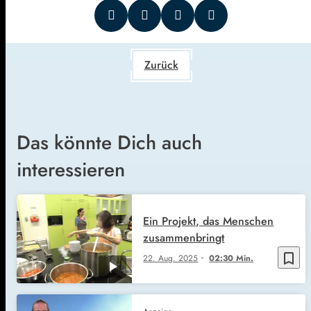
Zurück
Das könnte Dich auch
interessieren
Ein Projekt, das Menschen
zusammenbringt
bookmark_border
22. Aug. 2025
02:30 Min.