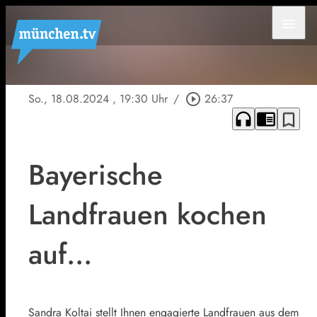
menu
So., 18.08.2024
, 19:30 Uhr
/
play_circle_outline
26:37
headphones
chrome_reader_mode
bookmark_border
Bayerische
Landfrauen kochen
auf…
Sandra Koltai stellt Ihnen engagierte Landfrauen aus dem