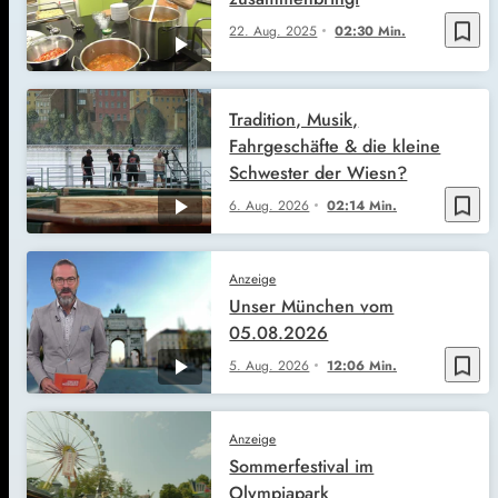
bookmark_border
22. Aug. 2025
02:30 Min.
Tradition, Musik,
Fahrgeschäfte & die kleine
Schwester der Wiesn?
bookmark_border
6. Aug. 2026
02:14 Min.
Anzeige
Unser München vom
05.08.2026
bookmark_border
5. Aug. 2026
12:06 Min.
Anzeige
Sommerfestival im
Olympiapark