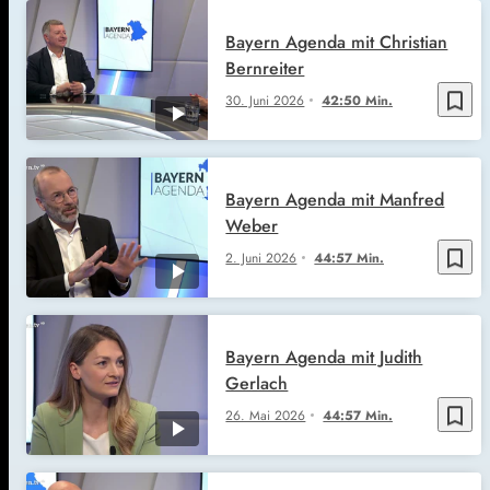
Bayern Agenda mit Christian
Bernreiter
bookmark_border
30. Juni 2026
42:50 Min.
Bayern Agenda mit Manfred
Weber
bookmark_border
2. Juni 2026
44:57 Min.
Bayern Agenda mit Judith
Gerlach
bookmark_border
26. Mai 2026
44:57 Min.