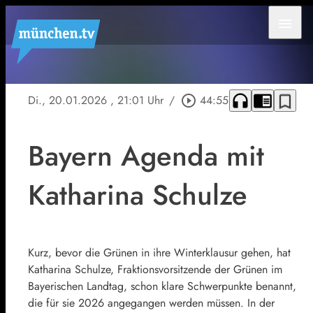
menu
headphones
chrome_reader_mode
bookmark_border
Di., 20.01.2026
, 21:01 Uhr
/
play_circle_outline
44:55
Bayern Agenda mit
Katharina Schulze
Kurz, bevor die Grünen in ihre Winterklausur gehen, hat
Katharina Schulze, Fraktionsvorsitzende der Grünen im
Bayerischen Landtag, schon klare Schwerpunkte benannt,
die für sie 2026 angegangen werden müssen. In der