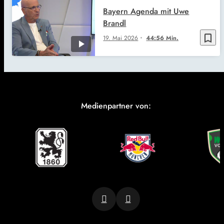
Bayern Agenda mit Uwe
Brandl
bookmark_border
19. Mai 2026
44:56 Min.
Medienpartner von: