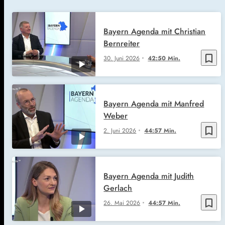
Bayern Agenda mit Christian
Bernreiter
bookmark_border
30. Juni 2026
42:50 Min.
Bayern Agenda mit Manfred
Weber
bookmark_border
2. Juni 2026
44:57 Min.
Bayern Agenda mit Judith
Gerlach
bookmark_border
26. Mai 2026
44:57 Min.