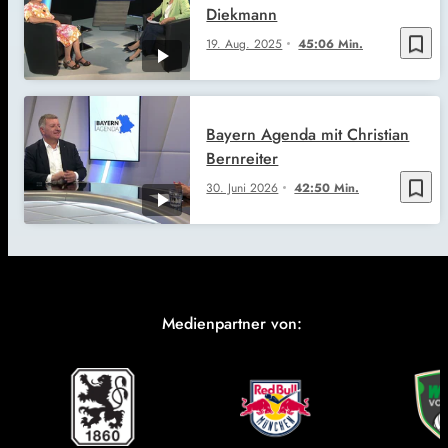
Diekmann
bookmark_border
19. Aug. 2025
45:06 Min.
Bayern Agenda mit Christian
Bernreiter
bookmark_border
30. Juni 2026
42:50 Min.
Medienpartner von: