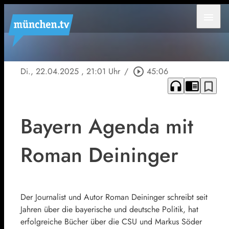
menu
Di., 22.04.2025
, 21:01 Uhr
/
play_circle_outline
45:06
headphones
chrome_reader_mode
bookmark_border
Bayern Agenda mit
Roman Deininger
Der Journalist und Autor Roman Deininger schreibt seit
Jahren über die bayerische und deutsche Politik, hat
erfolgreiche Bücher über die CSU und Markus Söder