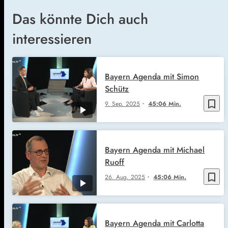
Das könnte Dich auch
interessieren
Bayern Agenda mit Simon
Schütz
bookmark_border
9. Sep. 2025
45:06 Min.
Bayern Agenda mit Michael
Ruoff
bookmark_border
26. Aug. 2025
45:06 Min.
Bayern Agenda mit Carlotta