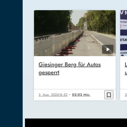
Giesinger Berg für Autos
gesperrt
bookmark_border
3. Aug. 2026
16:52
02:02 Min.
3