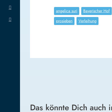
angelica suri
Bayerischer Hof
prosieben
Verleihung
Das könnte Dich auch i