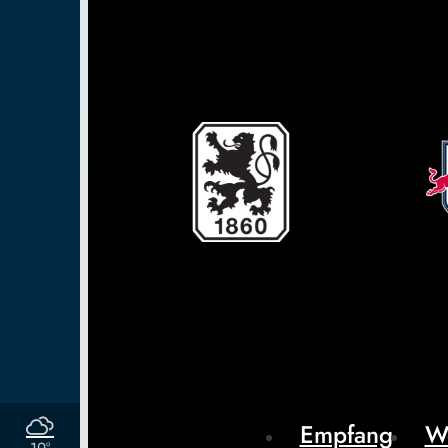
Empfang
W