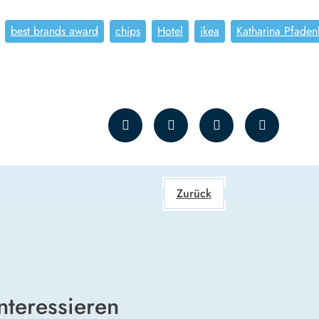
best brands award
chips
Hotel
ikea
Katharina Pfaden
Zurück
nteressieren