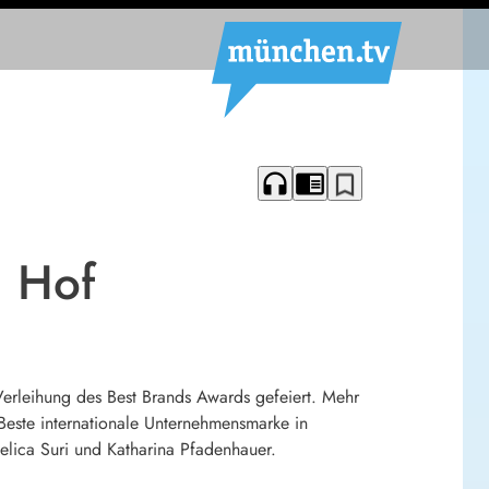
headphones
chrome_reader_mode
bookmark_border
n Hof
erleihung des Best Brands Awards gefeiert. Mehr
Beste internationale Unternehmensmarke in
elica Suri und Katharina Pfadenhauer.