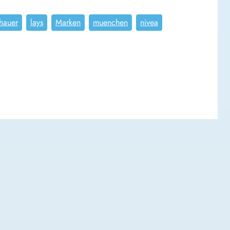
hauer
lays
Marken
muenchen
nivea