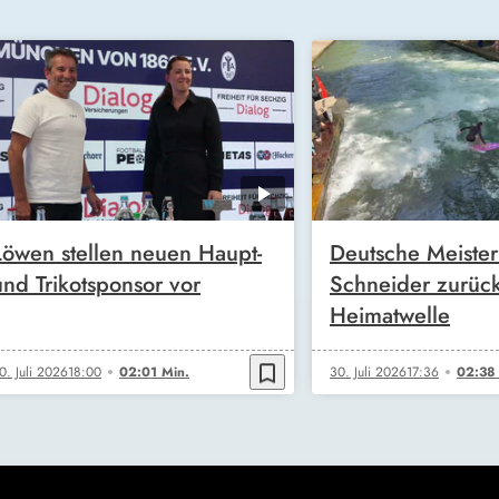
Löwen stellen neuen Haupt-
Deutsche Meister
und Trikotsponsor vor
Schneider zurück
Heimatwelle
bookmark_border
0. Juli 2026
18:00
02:01 Min.
30. Juli 2026
17:36
02:38