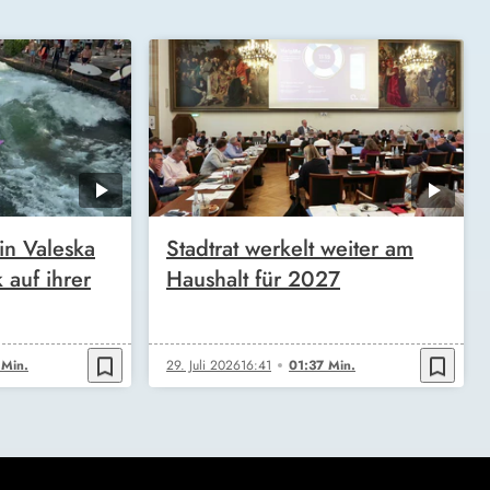
in Valeska
Stadtrat werkelt weiter am
 auf ihrer
Haushalt für 2027
bookmark_border
bookmark_border
 Min.
29. Juli 2026
16:41
01:37 Min.