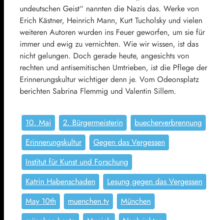
undeutschen Geist“ nannten die Nazis das. Werke von
Erich Kästner, Heinrich Mann, Kurt Tucholsky und vielen
weiteren Autoren wurden ins Feuer geworfen, um sie für
immer und ewig zu vernichten. Wie wir wissen, ist das
nicht gelungen. Doch gerade heute, angesichts von
rechten und antisemitischen Umtrieben, ist die Pflege der
Erinnerungskultur wichtiger denn je. Vom Odeonsplatz
berichten Sabrina Flemmig und Valentin Sillem.
10. Mai
2. Bürgermeisterin
buecherverbrennung
Erinnerungskultur
Gegen das Vergessen
Institut für Kunst und Forschung
Katrin Habenschaden
Lesung gegen das Vergessen
May 10th
muenchen.tv
München