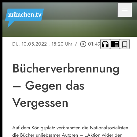
menu
headphones
chrome_reader_mode
bookmark_border
Di., 10.05.2022
, 18:20 Uhr
/
play_circle_outline
01:49
Bücherverbrennung
– Gegen das
Vergessen
Auf dem Königsplatz verbrannten die Nationalsozialisten
die Bücher unliebsamer Autoren – „Aktion wider den