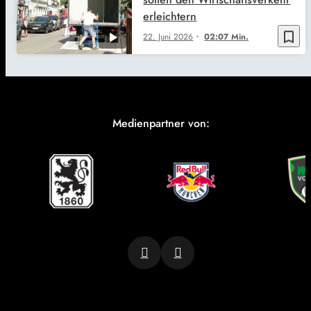
erleichtern
bookmark_border
22. Juni 2026
02:07 Min.
Medienpartner von: