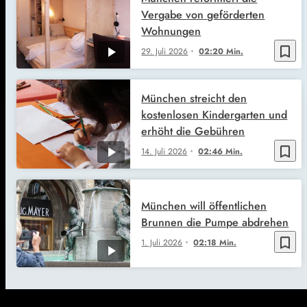
Vergabe von geförderten
Wohnungen
bookmark_border
29. Juli 2026
02:20 Min.
München streicht den
kostenlosen Kindergarten und
erhöht die Gebühren
bookmark_border
14. Juli 2026
02:46 Min.
München will öffentlichen
Brunnen die Pumpe abdrehen
bookmark_border
1. Juli 2026
02:18 Min.