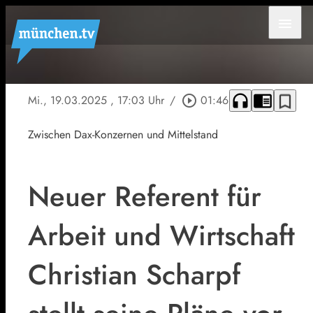
menu
headphones
chrome_reader_mode
bookmark_border
Mi., 19.03.2025
, 17:03 Uhr
/
play_circle_outline
01:46
Zwischen Dax-Konzernen und Mittelstand
Neuer Referent für
Arbeit und Wirtschaft
Christian Scharpf