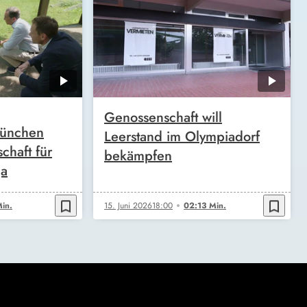
Genossenschaft will
München
Leerstand im Olympiadorf
chaft für
bekämpfen
ja
bookmark_border
bookmark_border
in.
15. Juni 2026
18:00
02:13 Min.