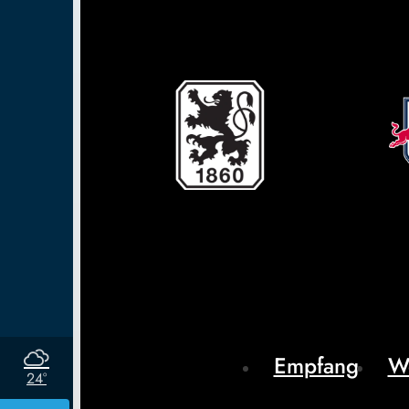
Empfang
W
24°