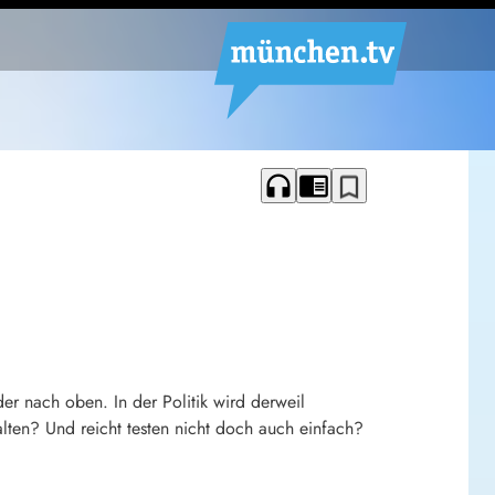
headphones
chrome_reader_mode
bookmark_border
der nach oben. In der Politik wird derweil
lten? Und reicht testen nicht doch auch einfach?