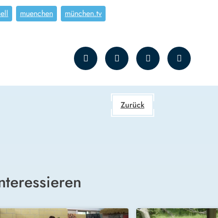
ell
muenchen
münchen.tv
Zurück
nteressieren