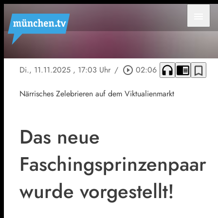
menu
headphones
chrome_reader_mode
bookmark_border
Di., 11.11.2025
, 17:03 Uhr
/
play_circle_outline
02:06
Närrisches Zelebrieren auf dem Viktualienmarkt
Das neue
Faschingsprinzenpaar
wurde vorgestellt!