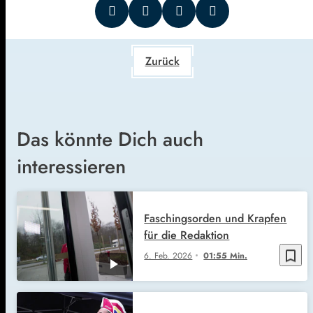
Zurück
Das könnte Dich auch
interessieren
Faschingsorden und Krapfen
für die Redaktion
bookmark_border
6. Feb. 2026
01:55 Min.