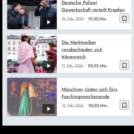
Deutsche Polizei
Gewerkschaft verteilt Krapfen
bookmark_border
18. Feb. 2026
01:33 Min.
Die Marktweiber
verabschieden sich
tränenreich
bookmark_border
17. Feb. 2026
02:29 Min.
Münchner rüsten sich fürs
Faschingswochenende
bookmark_border
13. Feb. 2026
02:03 Min.