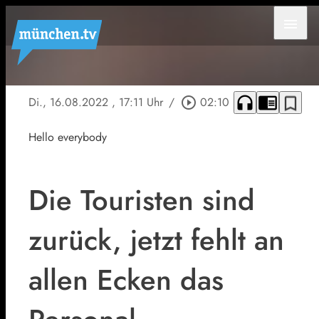
menu
headphones
chrome_reader_mode
bookmark_border
Di., 16.08.2022
, 17:11 Uhr
/
play_circle_outline
02:10
Hello everybody
Die Touristen sind
zurück, jetzt fehlt an
allen Ecken das