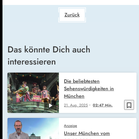
Zurück
Das könnte Dich auch
interessieren
Die beliebtesten
Sehenswürdigkeiten in
München
bookmark_border
21. Aug. 2025
02:47 Min.
Anzeige
Unser München vom