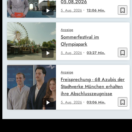
05.08.2026
bookmark_border
5. Aug. 2026
12:06 Min.
Anzeige
Sommerfestival im
Olympiapark
bookmark_border
5. Aug. 2026
03:27 Min.
Anzeige
Freisprechung - 68 Azubis der
Stadtwerke München erhalten
ihre Abschlusszeugnisse
bookmark_border
5. Aug. 2026
03:06 Min.