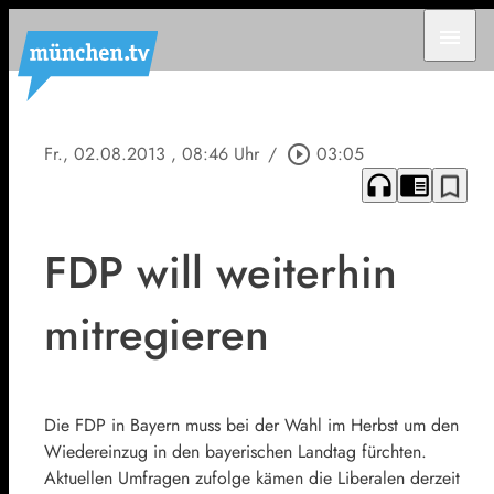
menu
Fr., 02.08.2013
, 08:46 Uhr
/
play_circle_outline
03:05
headphones
chrome_reader_mode
bookmark_border
FDP will weiterhin
mitregieren
Die FDP in Bayern muss bei der Wahl im Herbst um den
Wiedereinzug in den bayerischen Landtag fürchten.
Aktuellen Umfragen zufolge kämen die Liberalen derzeit