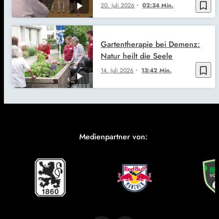
bookmark_border
20. Juli 2026
02:34 Min.
Gartentherapie bei Demenz:
Natur heilt die Seele
bookmark_border
14. Juli 2026
13:42 Min.
Medienpartner von: