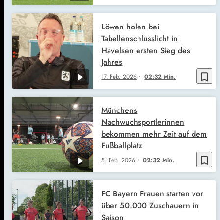
Löwen holen bei
Tabellenschlusslicht in
Havelsen ersten Sieg des
Jahres
bookmark_border
17. Feb. 2026
02:32 Min.
Münchens
Nachwuchsportlerinnen
bekommen mehr Zeit auf dem
Fußballplatz
bookmark_border
5. Feb. 2026
02:32 Min.
FC Bayern Frauen starten vor
über 50.000 Zuschauern in
Saison