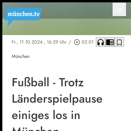
menu
headphones
chrome_reader_mode
bookmark_border
Fr., 11.10.2024
, 16:29 Uhr
/
play_circle_outline
02:01
München
Fußball - Trotz
Länderspielpause
einiges los in