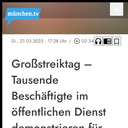
menu
headphones
chrome_reader_mode
bookmark_border
Di., 21.03.2023
, 17:28 Uhr
/
play_circle_outline
02:34
Großstreiktag –
Tausende
Beschäftigte im
öffentlichen Dienst
demonstrieren für