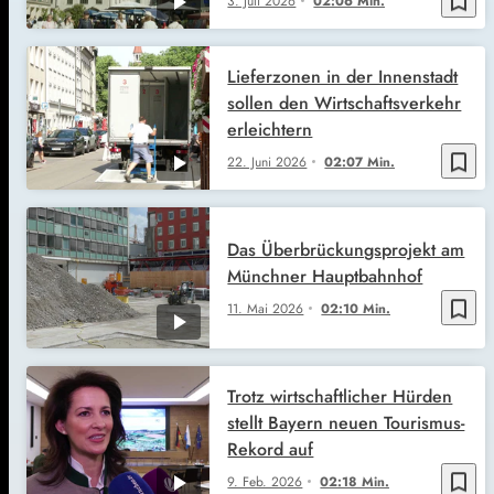
bookmark_border
3. Juli 2026
02:06 Min.
Lieferzonen in der Innenstadt
sollen den Wirtschaftsverkehr
erleichtern
bookmark_border
22. Juni 2026
02:07 Min.
Das Überbrückungsprojekt am
Münchner Hauptbahnhof
bookmark_border
11. Mai 2026
02:10 Min.
Trotz wirtschaftlicher Hürden
stellt Bayern neuen Tourismus-
Rekord auf
bookmark_border
9. Feb. 2026
02:18 Min.