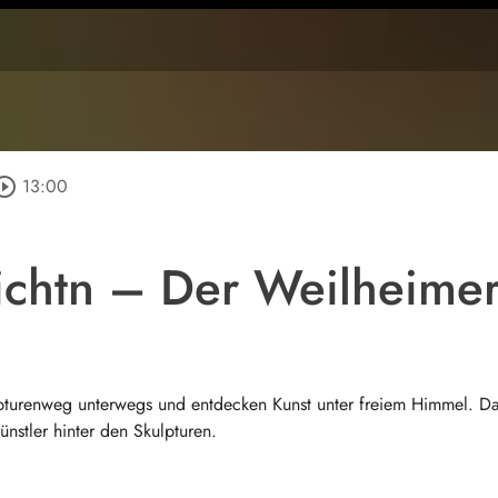
ircle_outline
13:00
ichtn – Der Weilheime
turenweg unterwegs und entdecken Kunst unter freiem Himmel. Da
nstler hinter den Skulpturen.