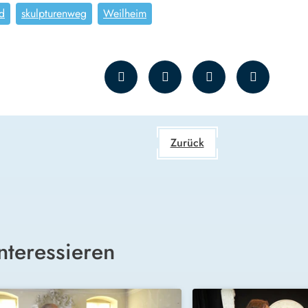
d
skulpturenweg
Weilheim
Zurück
nteressieren