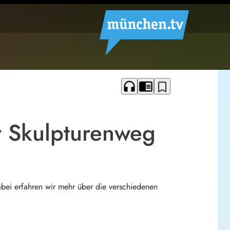
headphones
chrome_reader_mode
bookmark_border
r Skulpturenweg
bei erfahren wir mehr über die verschiedenen