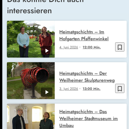
interessieren
Heimatgschichtn – Im
Hofgarten Pfaffenwinkel
bookmark_border
4. Juni 2026
12:00 Min.
Heimatgschichtn – Der
Weilheimer Skulpturenweg
bookmark_border
3. Juni 2026
13:00 Min.
Heimatgschichtn – Das
Weilheimer Stadtmuseum im
Umbau