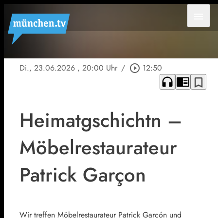
menu
Di., 23.06.2026
, 20:00 Uhr
/
play_circle_outline
12:50
headphones
chrome_reader_mode
bookmark_border
Heimatgschichtn –
Möbelrestaurateur
Patrick Garçon
Wir treffen Möbelrestaurateur Patrick Garcón und