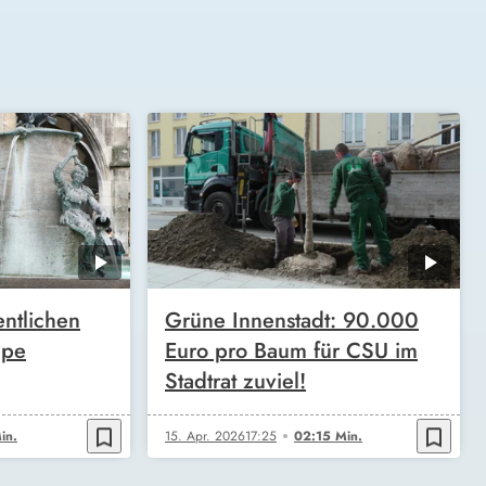
entlichen
Grüne Innenstadt: 90.000
mpe
Euro pro Baum für CSU im
Stadtrat zuviel!
bookmark_border
bookmark_border
in.
15. Apr. 2026
17:25
02:15 Min.