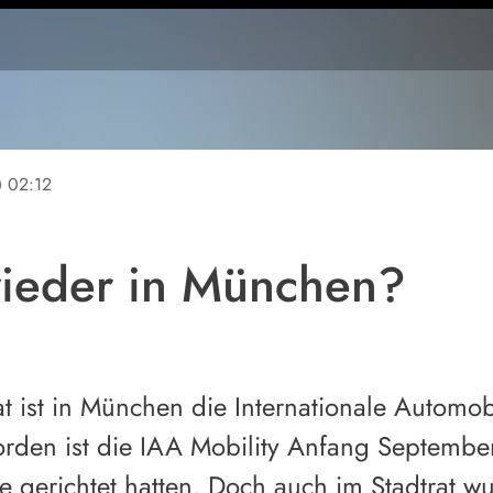
ine
02:12
ieder in München?
 ist in München die Internationale Automob
rden ist die IAA Mobility Anfang September 
e gerichtet hatten. Doch auch im Stadtrat wu