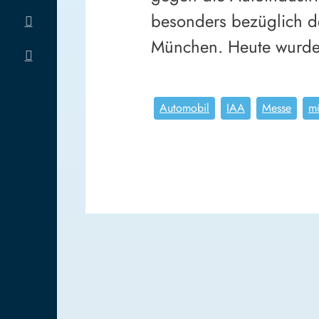
besonders bezüglich d
München. Heute wurde 
Automobil
IAA
Messe
m