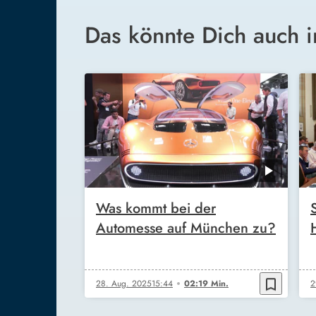
Das könnte Dich auch i
Was kommt bei der
Automesse auf München zu?
bookmark_border
28. Aug. 2025
15:44
02:19 Min.
2