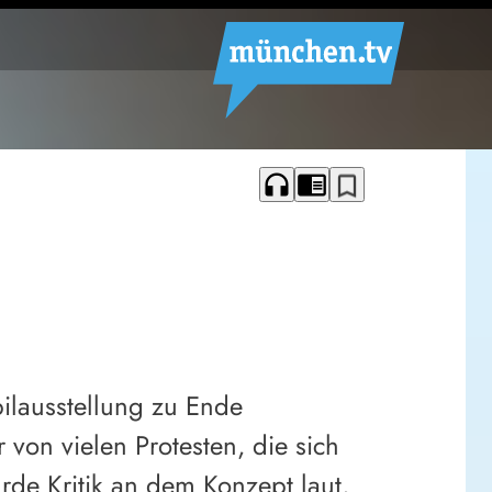
headphones
chrome_reader_mode
bookmark_border
ilausstellung zu Ende
von vielen Protesten, die sich
rde Kritik an dem Konzept laut,