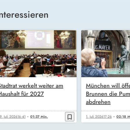
nteressieren
Stadtrat werkelt weiter am
München will öff
Haushalt für 2027
Brunnen die Pu
abdrehen
bookmark_border
9. Juli 2026
16:41
01:37 Min.
1. Juli 2026
17:26
02:18 M