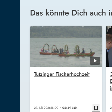
Das könnte Dich auch i
Tutzinger Fischerhochzeit
bookmark_border
27. Juli 2026
18:00
02:49 Min.
2