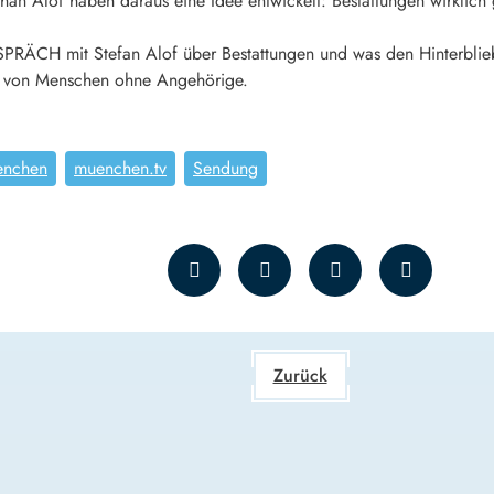
n Alof haben daraus eine Idee entwickelt: Bestattungen wirklich g
RÄCH mit Stefan Alof über Bestattungen und was den Hinterbliebe
e von Menschen ohne Angehörige.
enchen
muenchen.tv
Sendung
Zurück