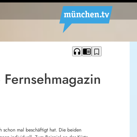
headphones
chrome_reader_mode
bookmark_border
e Fernsehmagazin
h schon mal beschäftigt hat. Die beiden