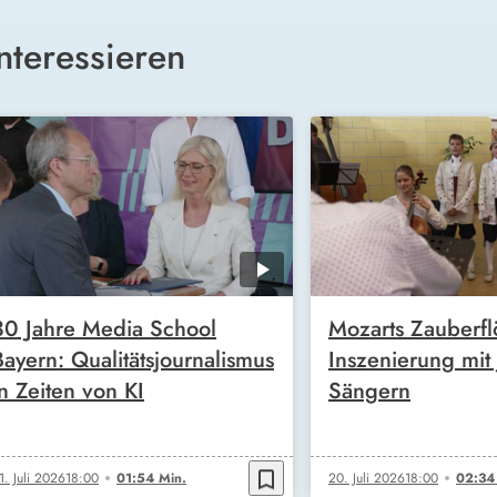
nteressieren
30 Jahre Media School
Mozarts Zauberfl
Bayern: Qualitätsjournalismus
Inszenierung mit
in Zeiten von KI
Sängern
bookmark_border
1. Juli 2026
18:00
01:54 Min.
20. Juli 2026
18:00
02:34