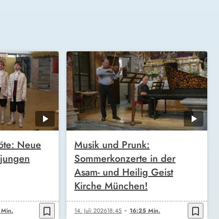
öte: Neue
Musik und Prunk:
 jungen
Sommerkonzerte in der
Asam- und Heilig Geist
Kirche München!
bookmark_border
bookmark_border
 Min.
14. Juli 2026
18:45
16:25 Min.