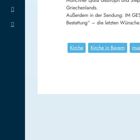
Münchner Lydia Gastroph und Stepha
Griechenlands.
Außerdem in der Sendung: IM GESP
Bestattung“ – die letzten Wünsch
Kirche
Kirche in Bayern
mu