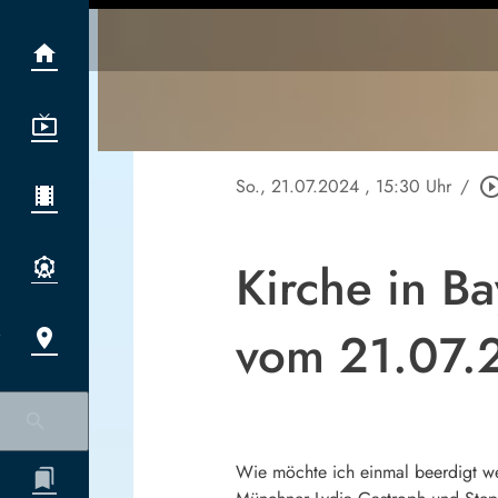
So., 21.07.2024
, 15:30 Uhr
/
play_circle_ou
Kirche in B
vom 21.07.
Wie möchte ich einmal beerdigt wer