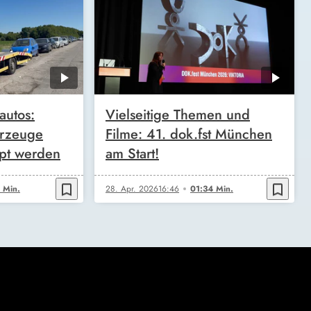
autos:
Vielseitige Themen und
hrzeuge
Filme: 41. dok.fst München
ppt werden
am Start!
bookmark_border
bookmark_border
 Min.
28. Apr. 2026
16:46
01:34 Min.