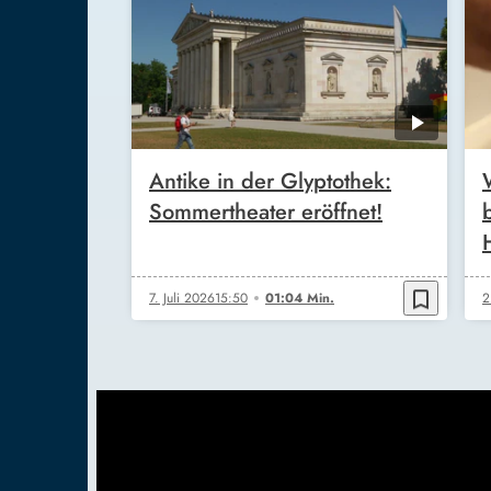
Antike in der Glyptothek:
Sommertheater eröffnet!
bookmark_border
7. Juli 2026
15:50
01:04 Min.
2