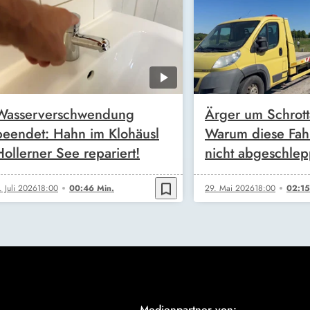
Wasserverschwendung
Ärger um Schrott
beendet: Hahn im Klohäusl
Warum diese Fa
Hollerner See repariert!
nicht abgeschle
bookmark_border
. Juli 2026
18:00
00:46 Min.
29. Mai 2026
18:00
02:15
Medienpartner von: