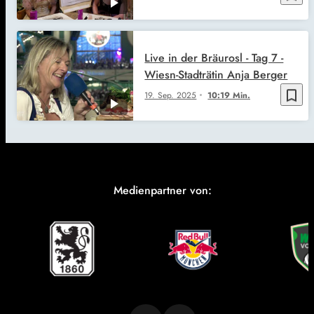
Live in der Bräurosl - Tag 7 -
Wiesn-Stadträtin Anja Berger
bookmark_border
19. Sep. 2025
10:19 Min.
Medienpartner von: