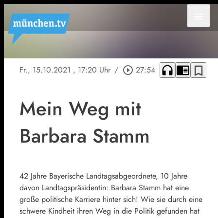
menu
headphones
chrome_reader_mode
bookmark_border
Fr., 15.10.2021
, 17:20 Uhr
/
play_circle_outline
27:54
Mein Weg mit
Barbara Stamm
42 Jahre Bayerische Landtagsabgeordnete, 10 Jahre
davon Landtagspräsidentin: Barbara Stamm hat eine
große politische Karriere hinter sich! Wie sie durch eine
schwere Kindheit ihren Weg in die Politik gefunden hat