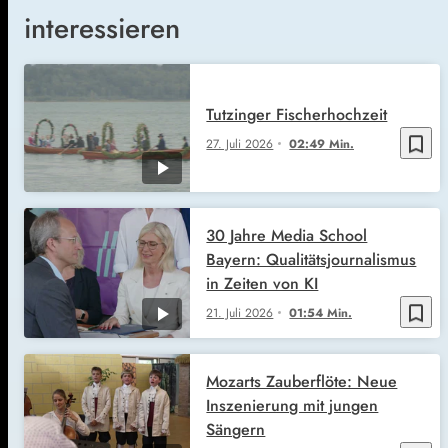
interessieren
Tutzinger Fischerhochzeit
bookmark_border
27. Juli 2026
02:49 Min.
30 Jahre Media School
Bayern: Qualitätsjournalismus
in Zeiten von KI
bookmark_border
21. Juli 2026
01:54 Min.
Mozarts Zauberflöte: Neue
Inszenierung mit jungen
Sängern