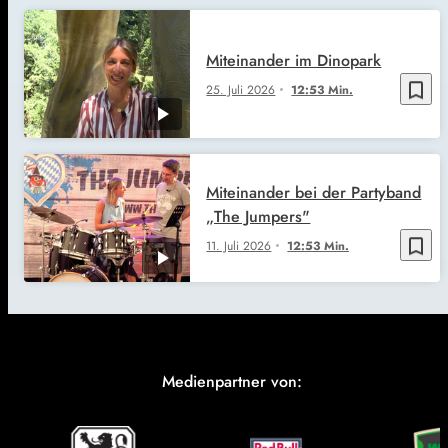
Miteinander im Dinopark
bookmark_border
25. Juli 2026
12:53 Min.
Miteinander bei der Partyband
„The Jumpers"
bookmark_border
11. Juli 2026
12:53 Min.
Medienpartner von: