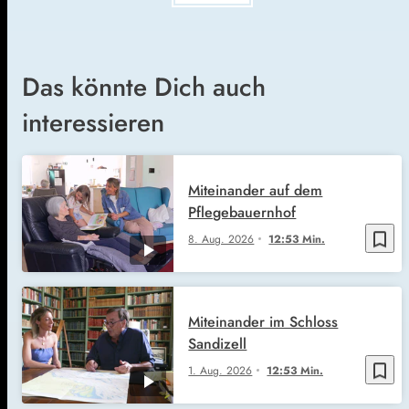
Das könnte Dich auch
interessieren
Miteinander auf dem
Pflegebauernhof
bookmark_border
8. Aug. 2026
12:53 Min.
Miteinander im Schloss
Sandizell
bookmark_border
1. Aug. 2026
12:53 Min.