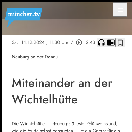
menu
headphones
chrome_reader_mode
bookmark_border
Sa., 14.12.2024
, 11:30 Uhr
/
play_circle_outline
12:43
Neuburg an der Donau
Miteinander an der
Wichtelhütte
Die Wichtelhütte – Neuburgs ältester Glühweinstand,
wie die Wirte selbst behaupten – ist ein Garant für ein