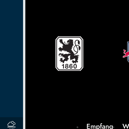
Empfang
W