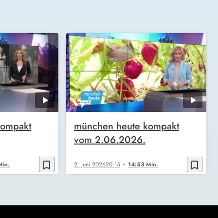
kompakt
münchen heute kompakt
vom 2.06.2026.
bookmark_border
bookmark_border
Min.
2. Juni 2026
20:15
14:53 Min.