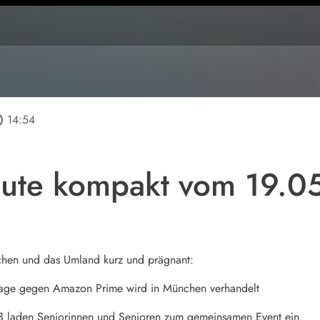
tline
14:54
ute kompakt vom 19.0
chen und das Umland kurz und prägnant:
lage gegen Amazon Prime wird in München verhandelt
13 laden Seniorinnen und Senioren zum gemeinsamen Event ein.