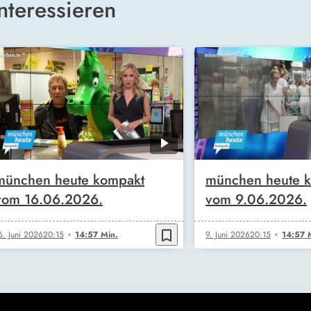
nteressieren
münchen heute kompakt
münchen heute 
vom 16.06.2026.
vom 9.06.2026.
bookmark_border
6. Juni 2026
20:15
14:57 Min.
9. Juni 2026
20:15
14:57 