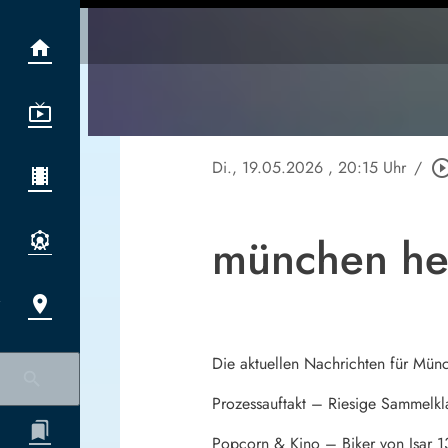
Di., 19.05.2026
, 20:15 Uhr
/
play_circle_ou
münchen he
Die aktuellen Nachrichten für Mün
Prozessauftakt – Riesige Sammelk
Popcorn & Kino – Biker von Isar 