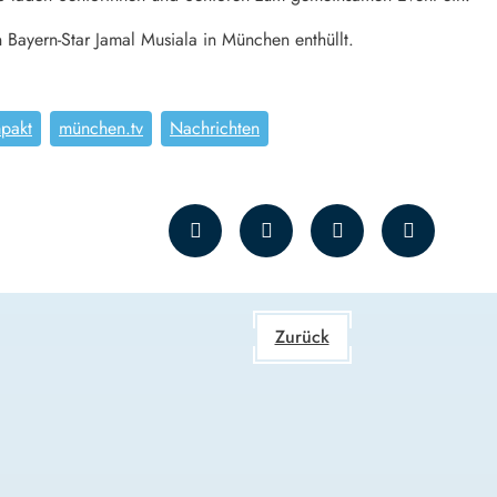
 Bayern-Star Jamal Musiala in München enthüllt.
pakt
münchen.tv
Nachrichten
Zurück