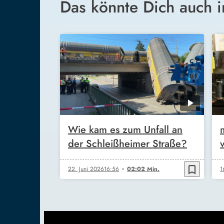
Das könnte Dich auch i
Wie kam es zum Unfall an
der Schleißheimer Straße?
bookmark_border
22. Juni 2026
16:56
02:02 Min.
1