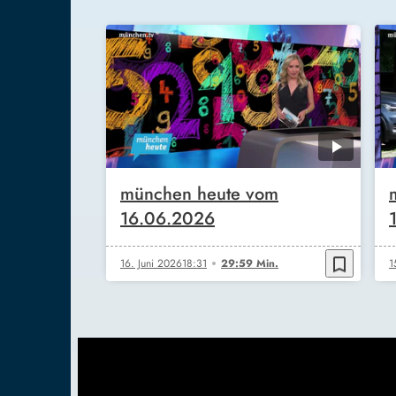
münchen heute vom
16.06.2026
bookmark_border
16. Juni 2026
18:31
29:59 Min.
1