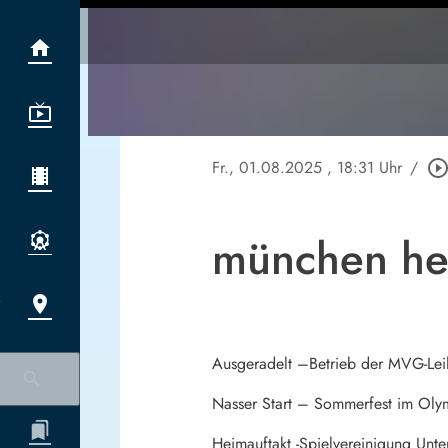
Fr., 01.08.2025
, 18:31 Uhr
/
play_circle_outli
münchen he
Ausgeradelt –Betrieb der MVG-Leih
Nasser Start – Sommerfest im Olymp
Heimauftakt -Spielvereinigung Unt