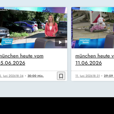
münchen heute vom
münchen heute 
15.06.2026
11.06.2026
bookmark_border
5. Juni 2026
18:34
30:00 Min.
11. Juni 2026
18:31
29:59 