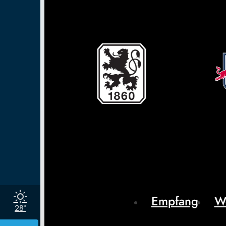
Empfang
W
28°