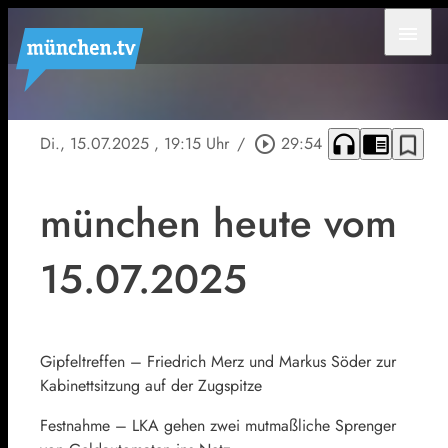
menu
headphones
chrome_reader_mode
bookmark_border
Di., 15.07.2025
, 19:15 Uhr
/
play_circle_outline
29:54
münchen heute vom
15.07.2025
Gipfeltreffen – Friedrich Merz und Markus Söder zur
Kabinettsitzung auf der Zugspitze
Festnahme – LKA gehen zwei mutmaßliche Sprenger