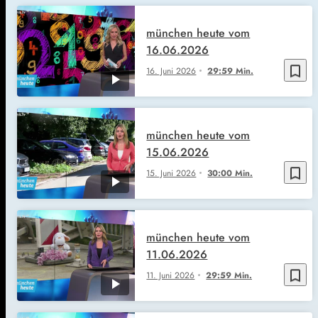
münchen heute vom
16.06.2026
bookmark_border
16. Juni 2026
29:59 Min.
münchen heute vom
15.06.2026
bookmark_border
15. Juni 2026
30:00 Min.
münchen heute vom
11.06.2026
bookmark_border
11. Juni 2026
29:59 Min.