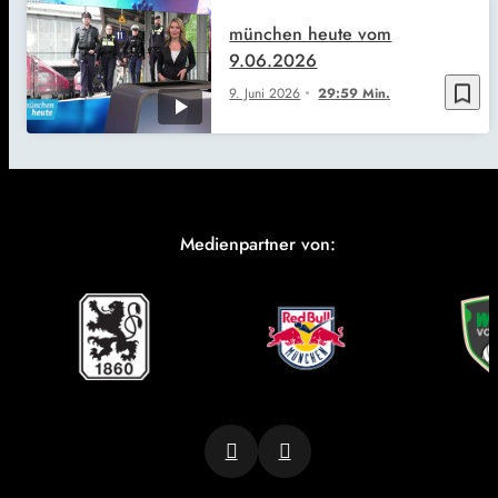
münchen heute vom
9.06.2026
bookmark_border
9. Juni 2026
29:59 Min.
Medienpartner von: