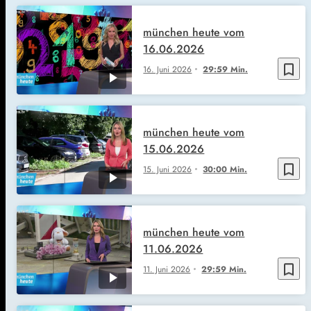
münchen heute vom
16.06.2026
bookmark_border
16. Juni 2026
29:59 Min.
münchen heute vom
15.06.2026
bookmark_border
15. Juni 2026
30:00 Min.
münchen heute vom
11.06.2026
bookmark_border
11. Juni 2026
29:59 Min.