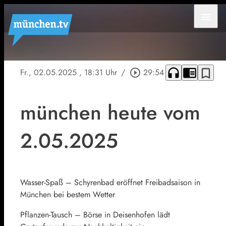
menu
headphones
chrome_reader_mode
bookmark_border
Fr., 02.05.2025
, 18:31 Uhr
/
play_circle_outline
29:54
münchen heute vom
2.05.2025
Wasser-Spaß – Schyrenbad eröffnet Freibadsaison in
München bei bestem Wetter
Pflanzen-Tausch – Börse in Deisenhofen lädt