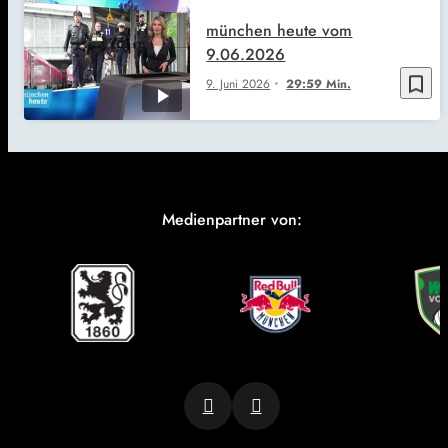
münchen heute vom
9.06.2026
bookmark_border
9. Juni 2026
29:59 Min.
Medienpartner von: