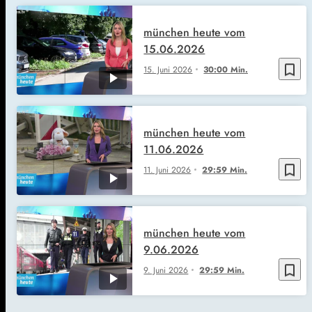
münchen heute vom
15.06.2026
bookmark_border
15. Juni 2026
30:00 Min.
münchen heute vom
11.06.2026
bookmark_border
11. Juni 2026
29:59 Min.
münchen heute vom
9.06.2026
bookmark_border
9. Juni 2026
29:59 Min.