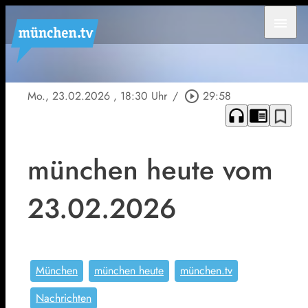
menu
Mo., 23.02.2026
, 18:30 Uhr
/
play_circle_outline
29:58
headphones
chrome_reader_mode
bookmark_border
münchen heute vom
23.02.2026
München
münchen heute
münchen.tv
Nachrichten