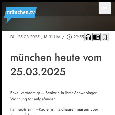
menu
headphones
chrome_reader_mode
bookmark_border
Di., 25.03.2025
, 18:31 Uhr
/
play_circle_outline
29:55
münchen heute vom
25.03.2025
Enkel verdächtigt – Seniorin in ihrer Schwabinger
Wohnung tot aufgefunden.
Fahrrad-Irrsinn –Radler in Haidhausen müssen über