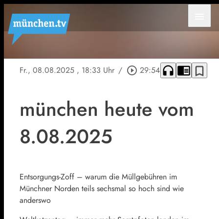
menu
headphones
chrome_reader_mode
bookmark_border
Fr., 08.08.2025
, 18:33 Uhr
/
play_circle_outline
29:54
münchen heute vom
8.08.2025
Entsorgungs-Zoff – warum die Müllgebühren im
Münchner Norden teils sechsmal so hoch sind wie
anderswo