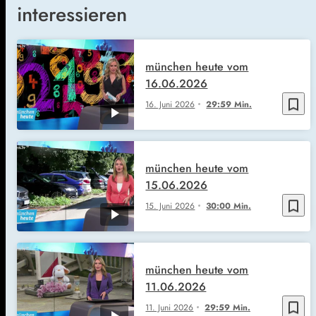
interessieren
münchen heute vom
16.06.2026
bookmark_border
16. Juni 2026
29:59 Min.
münchen heute vom
15.06.2026
bookmark_border
15. Juni 2026
30:00 Min.
münchen heute vom
11.06.2026
bookmark_border
11. Juni 2026
29:59 Min.