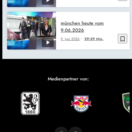
münchen heute vom
9.06.2026
bookmark_border
9. Juni 2026
29:59 Min.
Medienpartner von: