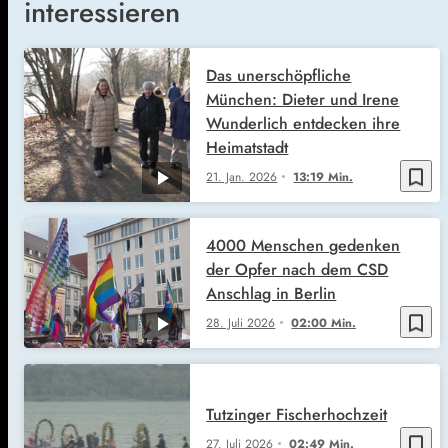
interessieren
Das unerschöpfliche
München: Dieter und Irene
Wunderlich entdecken ihre
Heimatstadt
bookmark_border
21. Jan. 2026
13:19 Min.
4000 Menschen gedenken
der Opfer nach dem CSD
Anschlag in Berlin
bookmark_border
28. Juli 2026
02:00 Min.
Tutzinger Fischerhochzeit
bookmark_border
27. Juli 2026
02:49 Min.