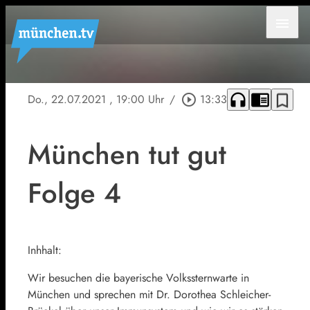
menu
headphones
chrome_reader_mode
bookmark_border
Do., 22.07.2021
, 19:00 Uhr
/
play_circle_outline
13:33
München tut gut
Folge 4
Inhhalt:
Wir besuchen die bayerische Volkssternwarte in
München und sprechen mit Dr. Dorothea Schleicher-