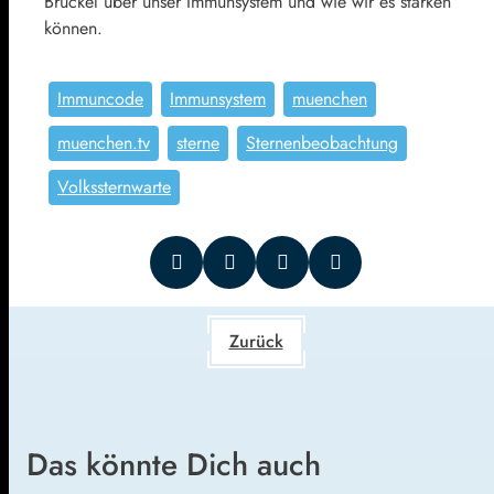
Brückel über unser Immunsystem und wie wir es stärken
können.
Immuncode
Immunsystem
muenchen
muenchen.tv
sterne
Sternenbeobachtung
Volkssternwarte
Zurück
Das könnte Dich auch