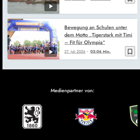
Bewegung an Schulen unter
dem Motto „Tigerstark mit Timi
– Fit für Olympia“
bookmark_border
27. Juli 2026
02:06 Min.
Medienpartner von: