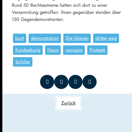
Rund 50 Rechtsextreme hatten sich dort zu einer
Versammlung getroffen: ihnen gegenüber standen über
150 Gegendemonstranten.
bunt
demonstration
Die Grünen
dritter weg
Kundgebung
Nazis
neonazis
Proteste
Schiller
Zurück