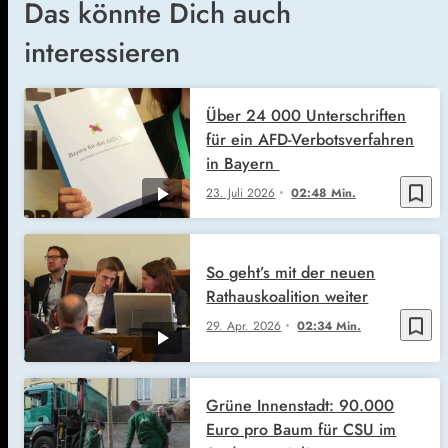
Das könnte Dich auch
interessieren
Über 24 000 Unterschriften
für ein AFD-Verbotsverfahren
in Bayern
bookmark_border
23. Juli 2026
02:48 Min.
So geht’s mit der neuen
Rathauskoalition weiter
bookmark_border
29. Apr. 2026
02:34 Min.
Grüne Innenstadt: 90.000
Euro pro Baum für CSU im