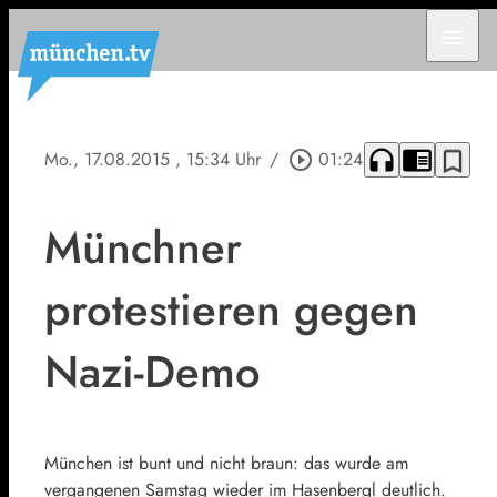
menu
headphones
chrome_reader_mode
bookmark_border
Mo., 17.08.2015
, 15:34 Uhr
/
play_circle_outline
01:24
Münchner
protestieren gegen
Nazi-Demo
München ist bunt und nicht braun: das wurde am
vergangenen Samstag wieder im Hasenbergl deutlich.