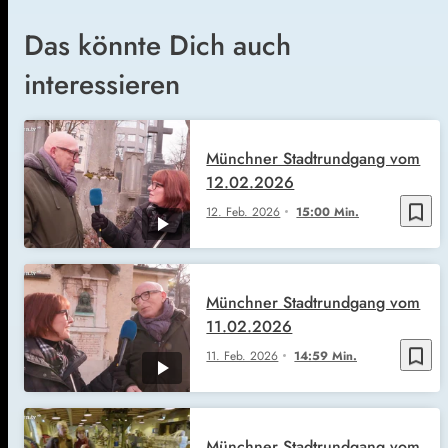
Das könnte Dich auch
interessieren
Münchner Stadtrundgang vom
12.02.2026
bookmark_border
12. Feb. 2026
15:00 Min.
Münchner Stadtrundgang vom
11.02.2026
bookmark_border
11. Feb. 2026
14:59 Min.
Münchner Stadtrundgang vom