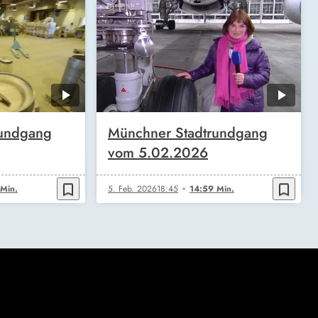
rundgang
Münchner Stadtrundgang
vom 5.02.2026
bookmark_border
bookmark_border
Min.
5. Feb. 2026
18:45
14:59 Min.