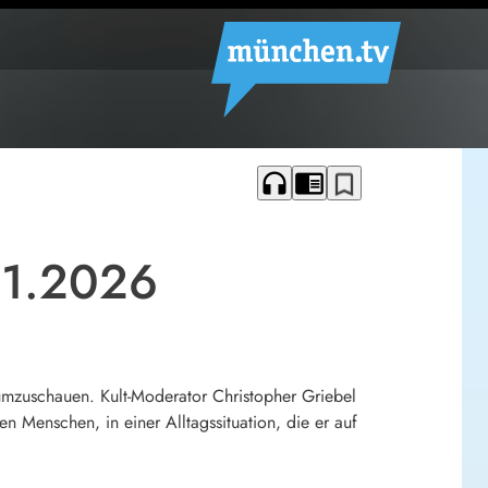
headphones
chrome_reader_mode
bookmark_border
01.2026
mzuschauen. Kult-Moderator Christopher Griebel
 Menschen, in einer Alltagssituation, die er auf