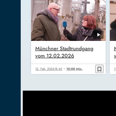
Münchner Stadtrundgang
vom 12.02.2026
bookmark_border
12. Feb. 2026
18:45
15:00 Min.
1