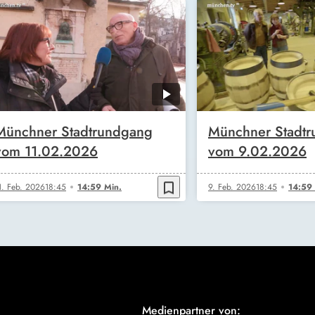
Münchner Stadtrundgang
Münchner Stadt
vom 11.02.2026
vom 9.02.2026
bookmark_border
1. Feb. 2026
18:45
14:59 Min.
9. Feb. 2026
18:45
14:59 
Medienpartner von: