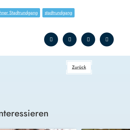
ner Stadtrundgang
stadtrundgang
Zurück
nteressieren