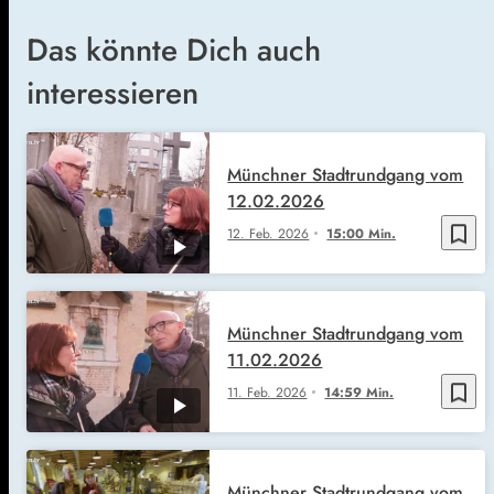
Das könnte Dich auch
interessieren
Münchner Stadtrundgang vom
12.02.2026
bookmark_border
12. Feb. 2026
15:00 Min.
Münchner Stadtrundgang vom
11.02.2026
bookmark_border
11. Feb. 2026
14:59 Min.
Münchner Stadtrundgang vom