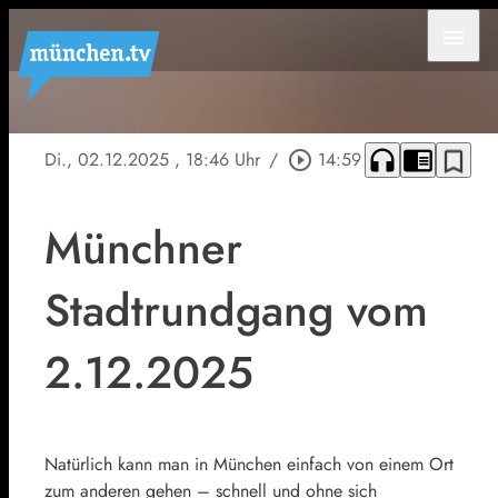
menu
headphones
chrome_reader_mode
bookmark_border
Di., 02.12.2025
, 18:46 Uhr
/
play_circle_outline
14:59
Münchner
Stadtrundgang vom
2.12.2025
Natürlich kann man in München einfach von einem Ort
zum anderen gehen – schnell und ohne sich