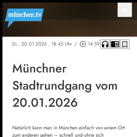
menu
headphones
chrome_reader_mode
bookmark_border
Di., 20.01.2026
, 18:45 Uhr
/
play_circle_outline
14:59
Münchner
Stadtrundgang vom
20.01.2026
Natürlich kann man in München einfach von einem Ort
zum anderen gehen – schnell und ohne sich