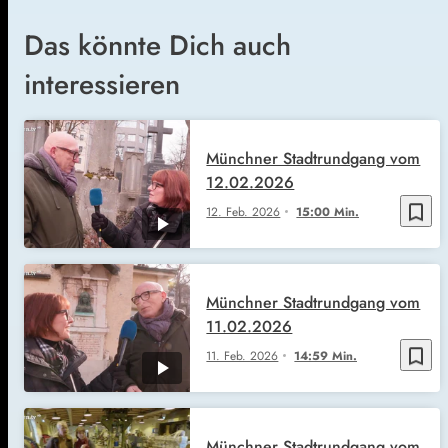
Das könnte Dich auch
interessieren
Münchner Stadtrundgang vom
12.02.2026
bookmark_border
12. Feb. 2026
15:00 Min.
Münchner Stadtrundgang vom
11.02.2026
bookmark_border
11. Feb. 2026
14:59 Min.
Münchner Stadtrundgang vom