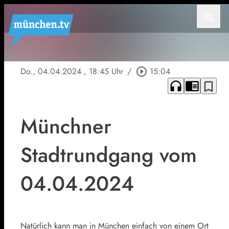
menu
Do., 04.04.2024
, 18:45 Uhr
/
play_circle_outline
15:04
headphones
chrome_reader_mode
bookmark_border
Münchner
Stadtrundgang vom
04.04.2024
Natürlich kann man in München einfach von einem Ort