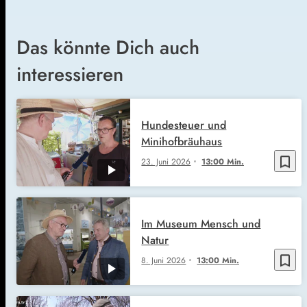
Das könnte Dich auch
interessieren
Hundesteuer und
Minihofbräuhaus
bookmark_border
23. Juni 2026
13:00 Min.
Im Museum Mensch und
Natur
bookmark_border
8. Juni 2026
13:00 Min.