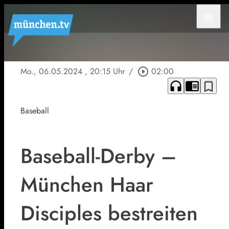
menu
Mo., 06.05.2024
, 20:15 Uhr
/
play_circle_outline
02:00
headphones
chrome_reader_mode
bookmark_border
Baseball
Baseball-Derby –
München Haar
Disciples bestreiten