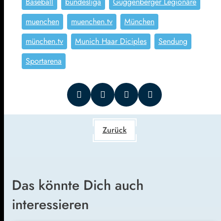
Baseball
bundesliga
Guggenberger Legionäre
muenchen
muenchen.tv
München
münchen.tv
Munich Haar Diciples
Sendung
Sportarena
Zurück
Das könnte Dich auch
interessieren