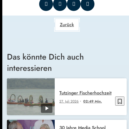
Zurück
Das könnte Dich auch
interessieren
Tutzinger Fischerhochzeit
bookmark_border
27. Juli 2026
02:49 Min.
30 Jahre Media School