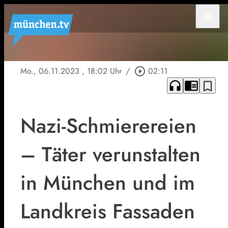
menu
Mo., 06.11.2023
, 18:02 Uhr
/
play_circle_outline
02:11
headphones
chrome_reader_mode
bookmark_border
Nazi-Schmierereien
– Täter verunstalten
in München und im
Landkreis Fassaden