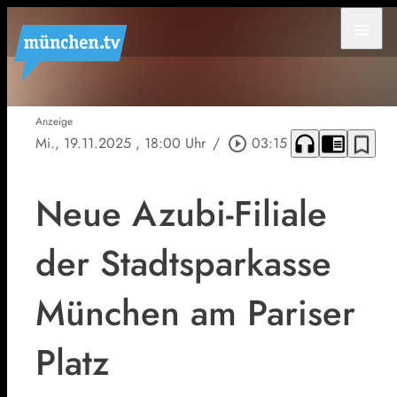
menu
Anzeige
headphones
chrome_reader_mode
bookmark_border
Mi., 19.11.2025
, 18:00 Uhr
/
play_circle_outline
03:15
Neue Azubi-Filiale
der Stadtsparkasse
München am Pariser
Platz