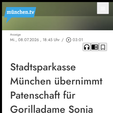
menu
Anzeige
Mi., 08.07.2026
, 18:45 Uhr
/
play_circle_outline
03:01
headphones
chrome_reader_mode
bookmark_border
Stadtsparkasse
München übernimmt
Patenschaft für
Gorilladame Sonja