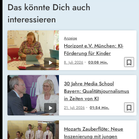
Das könnte Dich auch
interessieren
Anzeige
Horizont e.V. München: KI-
Förderung für Kinder
bookmark_border
8. Juli 2026
03:08 Min.
30 Jahre Media School
Bayern: Qualitätsjournalismus
in Zeiten von KI
bookmark_border
21. Juli 2026
01:54 Min.
Mozarts Zauberflöte: Neue
Inszenierung mit jungen