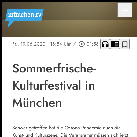
menu
headphones
chrome_reader_mode
bookmark_border
Fr., 19.06.2020
, 18:54 Uhr
/
play_circle_outline
01:58
Sommerfrische-
Kulturfestival in
München
Schwer getroffen hat die Corona Pandemie auch die
Kunst- und Kulturszene. Die Veranstalter müssen sich jetzt