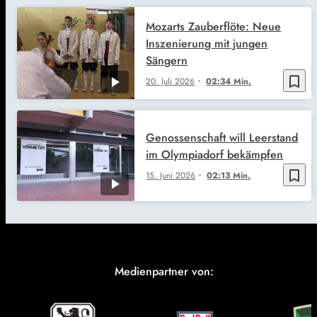
Mozarts Zauberflöte: Neue
Inszenierung mit jungen
Sängern
bookmark_border
20. Juli 2026
02:34 Min.
Genossenschaft will Leerstand
im Olympiadorf bekämpfen
bookmark_border
15. Juni 2026
02:13 Min.
Medienpartner von: