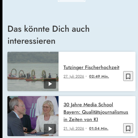
Das könnte Dich auch
interessieren
Tutzinger Fischerhochzeit
bookmark_border
27. Juli 2026
02:49 Min.
30 Jahre Media School
Bayern: Qualitätsjournalismus
in Zeiten von KI
bookmark_border
21. Juli 2026
01:54 Min.