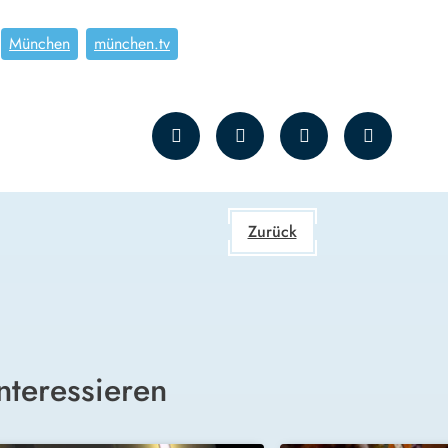
München
münchen.tv
Zurück
nteressieren