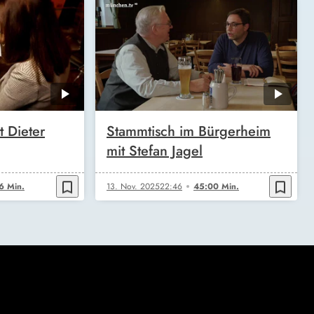
t Dieter
Stammtisch im Bürgerheim
mit Stefan Jagel
bookmark_border
bookmark_border
6 Min.
13. Nov. 2025
22:46
45:00 Min.