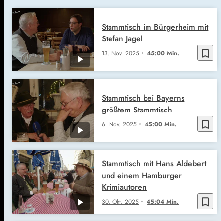
Stammtisch im Bürgerheim mit
Stefan Jagel
bookmark_border
13. Nov. 2025
45:00 Min.
Stammtisch bei Bayerns
größtem Stammtisch
bookmark_border
6. Nov. 2025
45:00 Min.
Stammtisch mit Hans Aldebert
und einem Hamburger
Krimiautoren
bookmark_border
30. Okt. 2025
45:04 Min.