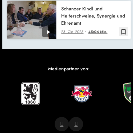
Schanzer Kindl und
Helferschweine, Synergie und
Ehrenamt
bookmark_border
23. Okt. 2025
45:04 Min.
Medienpartner von: