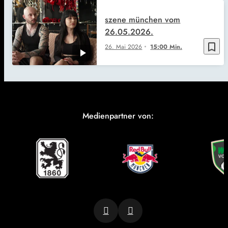
szene münchen vom
26.05.2026.
bookmark_border
26. Mai 2026
15:00 Min.
Medienpartner von: