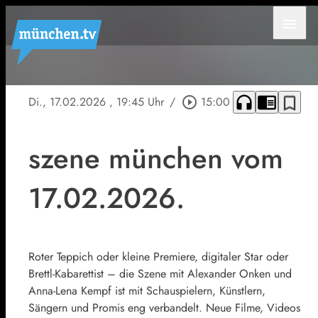
menu
headphones
chrome_reader_mode
bookmark_border
Di., 17.02.2026
, 19:45 Uhr
/
play_circle_outline
15:00
szene münchen vom
17.02.2026.
Roter Teppich oder kleine Premiere, digitaler Star oder
Brettl-Kabarettist – die Szene mit Alexander Onken und
Anna-Lena Kempf ist mit Schauspielern, Künstlern,
Sängern und Promis eng verbandelt. Neue Filme, Videos