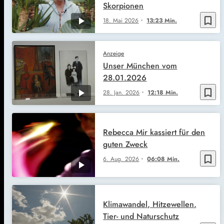
Skorpionen
bookmark_border
18. Mai 2026
13:23 Min.
Anzeige
Unser München vom
28.01.2026
bookmark_border
28. Jan. 2026
12:18 Min.
Rebecca Mir kassiert für den
guten Zweck
bookmark_border
6. Aug. 2026
06:08 Min.
Klimawandel, Hitzewellen,
Tier- und Naturschutz