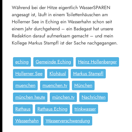
Während bei der Hitze eigentlich WasserSPAREN
angesagt ist, läuft in einem Toilettenhäuschen am
Hollerner See in Eching ein Wasserhahn schon seit
einem Jahr durchgehend – ein Badegast hat unsere
Redaktion darauf aufmerksam gemacht – und mein
Kollege Markus Stampfl ist der Sache nachgegangen.
eching
Gemeinde Eching
Heinz Hollenberger
Hollerner See
Klohäusl
Markus Stampfl
muenchen
muenchen.tv
München
münchen heute
münchen.tv
Nachrichten
Rathaus
Rathaus Eching
trinkwasser
Wasserhahn
Wasserverschwendung