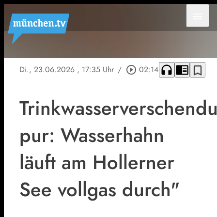
menu
headphones
chrome_reader_mode
bookmark_border
Di., 23.06.2026
, 17:35 Uhr
/
play_circle_outline
02:14
Trinkwasserverschend
pur: Wasserhahn
läuft am Hollerner
See vollgas durch"