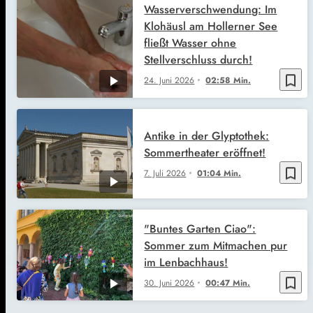
Wasserverschwendung: Im
Klohäusl am Hollerner See
fließt Wasser ohne
Stellverschluss durch!
bookmark_border
24. Juni 2026
02:58 Min.
Antike in der Glyptothek:
Sommertheater eröffnet!
bookmark_border
7. Juli 2026
01:04 Min.
"Buntes Garten Ciao":
Sommer zum Mitmachen pur
im Lenbachhaus!
bookmark_border
30. Juni 2026
00:47 Min.