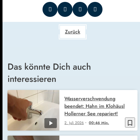
Zurück
Das könnte Dich auch
interessieren
Wasserverschwendung
beendet: Hahn im Klohäusl
Hollerner See repariert!
bookmark_border
2. Juli 2026
00:46 Min.