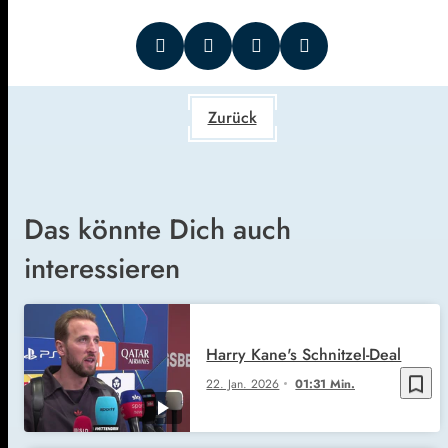
Zurück
Das könnte Dich auch
interessieren
Harry Kane's Schnitzel-Deal
bookmark_border
22. Jan. 2026
01:31 Min.