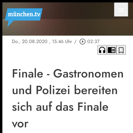
menu
Do., 20.08.2020
, 15:46 Uhr
/
play_circle_outline
02:37
headphones
chrome_reader_mode
bookmark_border
Finale - Gastronomen
und Polizei bereiten
sich auf das Finale
vor