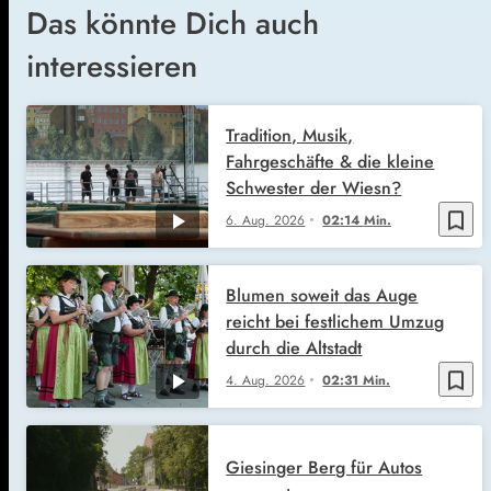
Das könnte Dich auch
interessieren
Tradition, Musik,
Fahrgeschäfte & die kleine
Schwester der Wiesn?
bookmark_border
6. Aug. 2026
02:14 Min.
Blumen soweit das Auge
reicht bei festlichem Umzug
durch die Altstadt
bookmark_border
4. Aug. 2026
02:31 Min.
Giesinger Berg für Autos