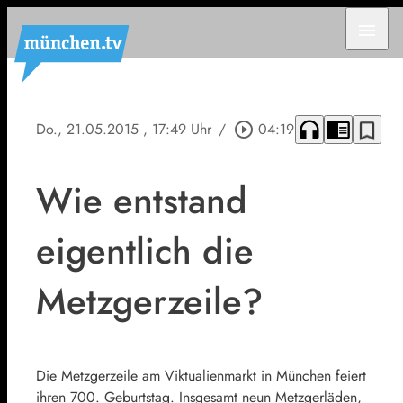
menu
headphones
chrome_reader_mode
bookmark_border
Do., 21.05.2015
, 17:49 Uhr
/
play_circle_outline
04:19
Wie entstand
eigentlich die
Metzgerzeile?
Die Metzgerzeile am Viktualienmarkt in München feiert
ihren 700. Geburtstag. Insgesamt neun Metzgerläden,