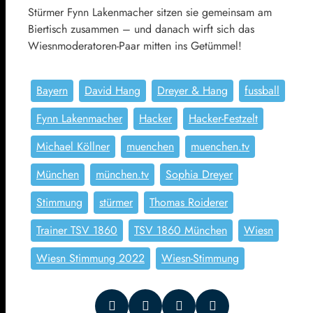
Stürmer Fynn Lakenmacher sitzen sie gemeinsam am
Biertisch zusammen – und danach wirft sich das
Wiesnmoderatoren-Paar mitten ins Getümmel!
Bayern
David Hang
Dreyer & Hang
fussball
Fynn Lakenmacher
Hacker
Hacker-Festzelt
Michael Köllner
muenchen
muenchen.tv
München
münchen.tv
Sophia Dreyer
Stimmung
stürmer
Thomas Roiderer
Trainer TSV 1860
TSV 1860 München
Wiesn
Wiesn Stimmung 2022
Wiesn-Stimmung