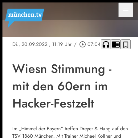
menu
headphones
chrome_reader_mode
bookmark_border
Di., 20.09.2022
, 11:19 Uhr
/
play_circle_outline
07:04
Wiesn Stimmung -
mit den 60ern im
Hacker-Festzelt
Im „Himmel der Bayern“ treffen Dreyer & Hang auf den
TSV 1860 München. Mit Trainer Michael Köllner und