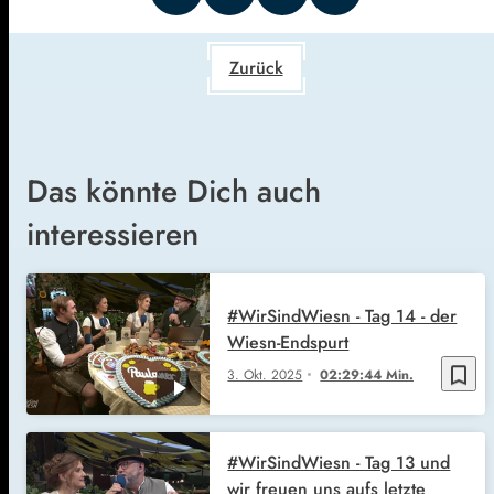
Zurück
Das könnte Dich auch
interessieren
#WirSindWiesn - Tag 14 - der
Wiesn-Endspurt
bookmark_border
3. Okt. 2025
02:29:44 Min.
#WirSindWiesn - Tag 13 und
wir freuen uns aufs letzte