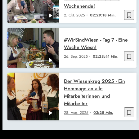
Wochenende!
bookmark_border
2. Okt. 2025
02:29:18 Min.
#WirSindWiesn - Tag 7 - Eine
Woche Wiesn!
bookmark_border
26. Sep. 2025
02:28:41 Min.
Der Wiesenkrug 2025 - Ein
Hommage an alle
Mitarbeiterinnen und
Mitarbeiter
bookmark_border
28. Aug. 2025
03:25 Min.