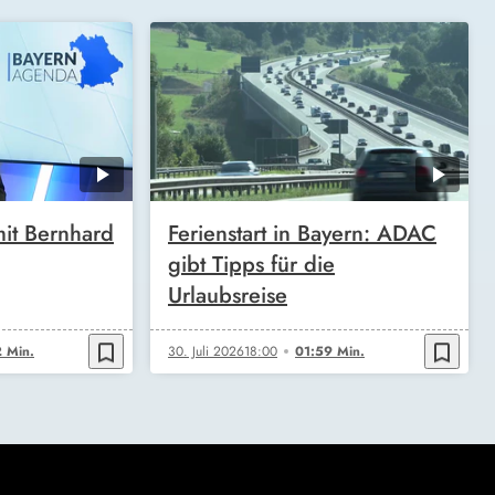
it Bernhard
Ferienstart in Bayern: ADAC
gibt Tipps für die
Urlaubsreise
bookmark_border
bookmark_border
 Min.
30. Juli 2026
18:00
01:59 Min.