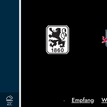
Empfang
W
29°