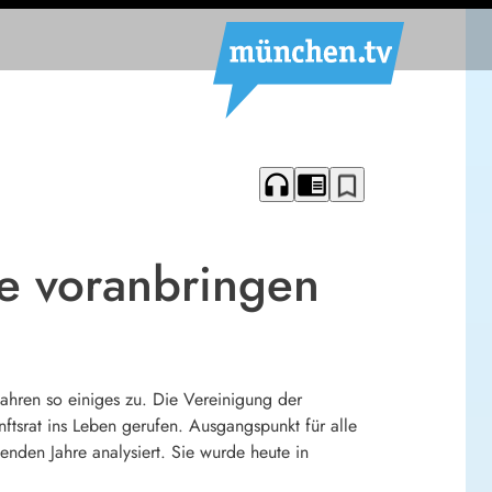
headphones
chrome_reader_mode
bookmark_border
ie voranbringen
hren so einiges zu. Die Vereinigung der
ftsrat ins Leben gerufen. Ausgangspunkt für alle
den Jahre analysiert. Sie wurde heute in