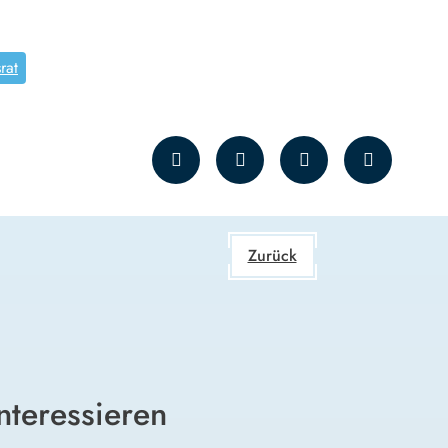
rat
Zurück
nteressieren