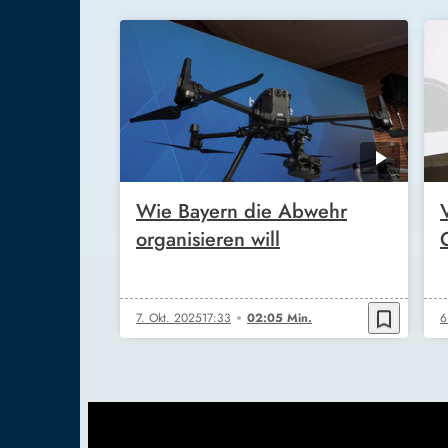
Wie Bayern die Abwehr
organisieren will
bookmark_border
7. Okt. 2025
17:33
02:05 Min.
6